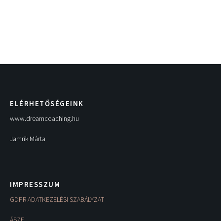
ELÉRHETŐSÉGEINK
www.dreamcoaching.hu
Jamrik Márta
IMPRESSZUM
GDPR ADATKEZELÉSI SZABÁLYZAT
ÁSZF