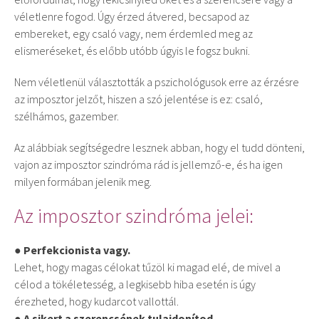
véletlenre fogod. Úgy érzed átvered, becsapod az
embereket, egy csaló vagy, nem érdemled meg az
elismeréseket, és előbb utóbb úgyis le fogsz bukni.
Nem véletlenül választották a pszichológusok erre az érzésre
az imposztor jelzőt, hiszen a szó jelentése is ez: csaló,
szélhámos, gazember.
Az alábbiak segítségedre lesznek abban, hogy el tudd dönteni,
vajon az imposztor szindróma rád is jellemző-e, és ha igen
milyen formában jelenik meg.
Az imposztor szindróma jelei:
● Perfekcionista vagy.
Lehet, hogy magas célokat tűzöl ki magad elé, de mivel a
célod a tökéletesség, a legkisebb hiba esetén is úgy
érezheted, hogy kudarcot vallottál.
● A sikert a szerencsének tulajdonítod.