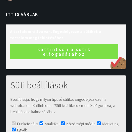
ITT IS VÁRLAK
A tartalom tiltva van. Engedélyezze a sütiket a
tartalom megtekintéséhez.
kattintson a sütik
elfogadásához
Süti beállítások
Beállíthatja, hogy milyen típusú sütiket engedélyez ezen a
weboldalon. Kattintson a “Süti beállítások mentése” gombra, a
beállításai alkalmazásához.
Funkcionális
Analitikai
Közösségi média
Marketing
Egyéb