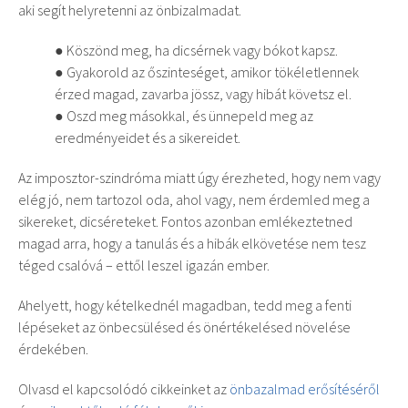
aki segít helyretenni az önbizalmadat.
● Köszönd meg, ha dicsérnek vagy bókot kapsz.
● Gyakorold az őszinteséget, amikor tökéletlennek
érzed magad, zavarba jössz, vagy hibát követsz el.
● Oszd meg másokkal, és ünnepeld meg az
eredményeidet és a sikereidet.
Az imposztor-szindróma miatt úgy érezheted, hogy nem vagy
elég jó, nem tartozol oda, ahol vagy, nem érdemled meg a
sikereket, dicséreteket. Fontos azonban emlékeztetned
magad arra, hogy a tanulás és a hibák elkövetése nem tesz
téged csalóvá – ettől leszel igazán ember.
Ahelyett, hogy kételkednél magadban, tedd meg a fenti
lépéseket az önbecsülésed és önértékelésed növelése
érdekében.
Olvasd el kapcsolódó cikkeinket az
önbazalmad erősítéséről