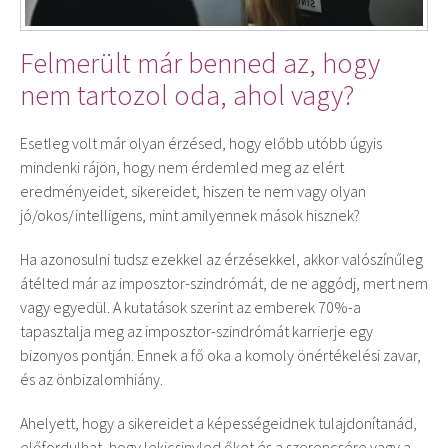
Felmerült már benned az, hogy
nem tartozol oda, ahol vagy?
Esetleg volt már olyan érzésed, hogy előbb utóbb úgyis
mindenki rájön, hogy nem érdemled meg az elért
eredményeidet, sikereidet, hiszen te nem vagy olyan
jó/okos/intelligens, mint amilyennek mások hisznek?
Ha azonosulni tudsz ezekkel az érzésekkel, akkor valószínűleg
átélted már az imposztor-szindrómát, de ne aggódj, mert nem
vagy egyedül. A kutatások szerint az emberek 70%-a
tapasztalja meg az imposztor-szindrómát karrierje egy
bizonyos pontján. Ennek a fő oka a komoly önértékelési zavar,
és az önbizalomhiány.
Ahelyett, hogy a sikereidet a képességeidnek tulajdonítanád,
előfordulhat, hogy lekicsinyled őket és a szerencsére vagy a