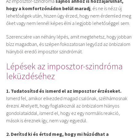
Az imposztor-szindróma
sajnos ahhoz is hozzájárulhat,
hogy a komfortzónádon belül maradj
, és ne is nézz új
lehetőségek után, hiszen úgy érzed, hogy nem érdemled meg
őket vagy nem lennél képes élni a legjobb lehetőséggel sem.
Szerencsére van néhány lépés, amit megtehetsz, hogy jobban
bízz magadban, és szépen fokozatosan legyőzd az önbizalom
hiányból eredő imposztor szindrómát.
Lépések az imposztor-szindróma
leküzdéséhez
1. Tudatosítsd és ismerd el az imposztor érzéseket.
Ismerd fel, amikor elkezded magad csalónak, szélhámosnak
érezni. Ahelyett, hogy foglalkoznál az önbizalom hiányos
gondolataiddal, ismerd el, hogy ez egy normális reakció,
mások is éreznek így, nem vagy egyedül.
2. Derítsd ki és értsd meg, hogy mi húzódhat a