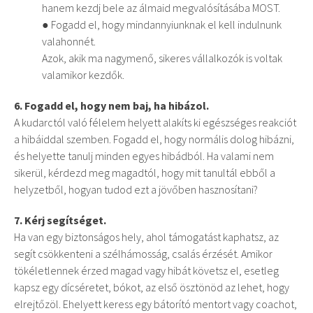
hanem kezdj bele az álmaid megvalósításába MOST.
● Fogadd el, hogy mindannyiunknak el kell indulnunk
valahonnét.
Azok, akik ma nagymenő, sikeres vállalkozók is voltak
valamikor kezdők.
6. Fogadd el, hogy nem baj, ha hibázol.
A kudarctól való félelem helyett alakíts ki egészséges reakciót
a hibáiddal szemben. Fogadd el, hogy normális dolog hibázni,
és helyette tanulj minden egyes hibádból. Ha valami nem
sikerül, kérdezd meg magadtól, hogy mit tanultál ebből a
helyzetből, hogyan tudod ezt a jövőben hasznosítani?
7. Kérj segítséget.
Ha van egy biztonságos hely, ahol támogatást kaphatsz, az
segít csökkenteni a szélhámosság, csalás érzését. Amikor
tökéletlennek érzed magad vagy hibát követsz el, esetleg
kapsz egy dícséretet, bókot, az első ösztönöd az lehet, hogy
elrejtőzöl. Ehelyett keress egy bátorító mentort vagy coachot,