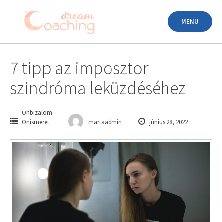
Skip
to
MENU
content
7 tipp az imposztor
szindróma leküzdéséhez
Önbizalom
Önismeret
martaadmin
június 28, 2022