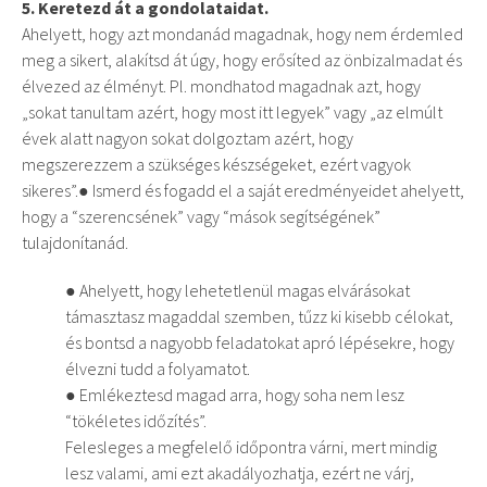
5. Keretezd át a gondolataidat.
Ahelyett, hogy azt mondanád magadnak, hogy nem érdemled
meg a sikert, alakítsd át úgy, hogy erősíted az önbizalmadat és
élvezed az élményt. Pl. mondhatod magadnak azt, hogy
„sokat tanultam azért, hogy most itt legyek” vagy „az elmúlt
évek alatt nagyon sokat dolgoztam azért, hogy
megszerezzem a szükséges készségeket, ezért vagyok
sikeres”.● Ismerd és fogadd el a saját eredményeidet ahelyett,
hogy a “szerencsének” vagy “mások segítségének”
tulajdonítanád.
● Ahelyett, hogy lehetetlenül magas elvárásokat
támasztasz magaddal szemben, tűzz ki kisebb célokat,
és bontsd a nagyobb feladatokat apró lépésekre, hogy
élvezni tudd a folyamatot.
● Emlékeztesd magad arra, hogy soha nem lesz
“tökéletes időzítés”.
Felesleges a megfelelő időpontra várni, mert mindig
lesz valami, ami ezt akadályozhatja, ezért ne várj,