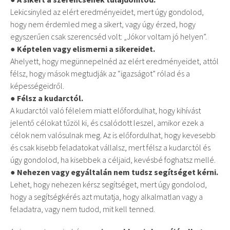
Lekicsinyled az elért eredményeidet, mert úgy gondolod,
hogy nem érdemled meg a sikert, vagy úgy érzed, hogy
egyszerűen csak szerencséd volt: „Jókor voltam jó helyen”.
● Képtelen vagy elismerni a sikereidet.
Ahelyett, hogy megünnepelnéd az elért eredményeidet, attól
félsz, hogy mások megtudják az “igazságot” rólad és a
képességeidről.
● Félsz a kudarctól.
A kudarctól való félelem miatt előfordulhat, hogy kihívást
jelentő célokat tűzöl ki, és csalódott leszel, amikor ezek a
célok nem valósulnak meg. Az is előfordulhat, hogy kevesebb
és csak kisebb feladatokat vállalsz, mert félsz a kudarctól és
úgy gondolod, ha kisebbek a céljaid, kevésbé foghatsz mellé.
● Nehezen vagy egyáltalán nem tudsz segítséget kérni.
Lehet, hogy nehezen kérsz segítséget, mert úgy gondolod,
hogy a segítségkérés azt mutatja, hogy alkalmatlan vagy a
feladatra, vagy nem tudod, mit kell tenned.