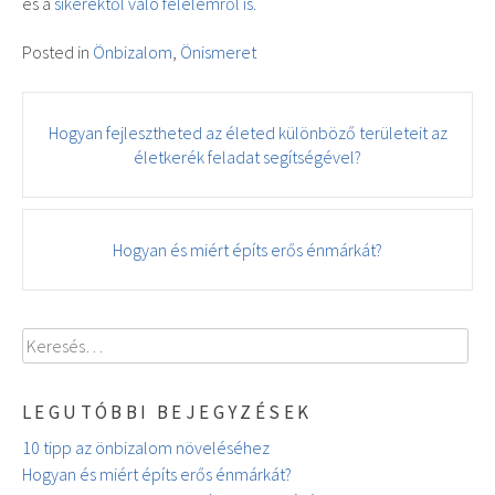
és a
sikerektől való félelemről is.
Posted in
Önbizalom
,
Önismeret
Post
Hogyan fejlesztheted az életed különböző területeit az
navigation
életkerék feladat segítségével?
Hogyan és miért építs erős énmárkát?
Keresés:
LEGUTÓBBI BEJEGYZÉSEK
10 tipp az önbizalom növeléséhez
Hogyan és miért építs erős énmárkát?