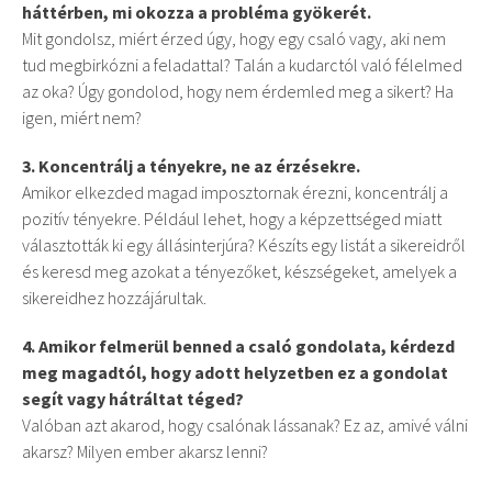
háttérben, mi okozza a probléma gyökerét.
Mit gondolsz, miért érzed úgy, hogy egy csaló vagy, aki nem
tud megbirkózni a feladattal? Talán a kudarctól való félelmed
az oka? Úgy gondolod, hogy nem érdemled meg a sikert? Ha
igen, miért nem?
3. Koncentrálj a tényekre, ne az érzésekre.
Amikor elkezded magad imposztornak érezni, koncentrálj a
pozitív tényekre. Például lehet, hogy a képzettséged miatt
választották ki egy állásinterjúra? Készíts egy listát a sikereidről
és keresd meg azokat a tényezőket, készségeket, amelyek a
sikereidhez hozzájárultak.
4. Amikor felmerül benned a csaló gondolata, kérdezd
meg magadtól, hogy adott helyzetben ez a gondolat
segít vagy hátráltat téged?
Valóban azt akarod, hogy csalónak lássanak? Ez az, amivé válni
akarsz? Milyen ember akarsz lenni?