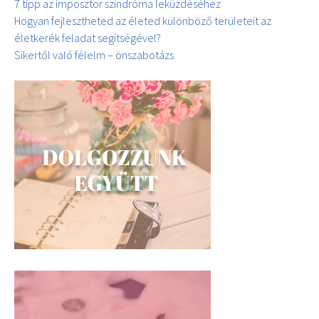
7 tipp az imposztor szindróma leküzdéséhez
Hogyan fejlesztheted az életed különböző területeit az
életkerék feladat segítségével?
Sikertől való félelm – önszabotázs