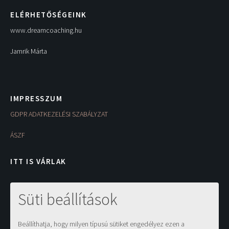
ELÉRHETŐSÉGEINK
www.dreamcoaching.hu
Jamrik Márta
IMPRESSZUM
GDPR ADATKEZELÉSI SZABÁLYZAT
ÁSZF
ITT IS VÁRLAK
Süti beállítások
Beállíthatja, hogy milyen típusú sütiket engedélyez ezen a