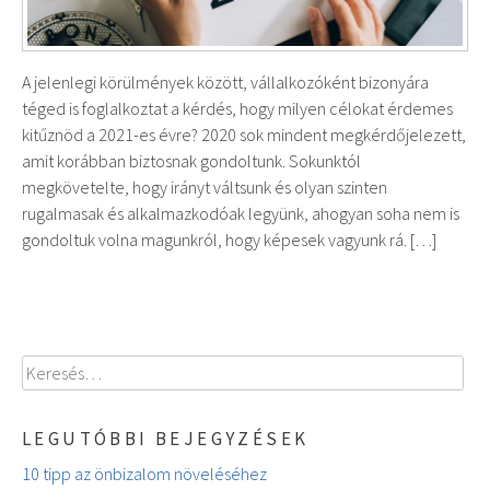
A jelenlegi körülmények között, vállalkozóként bizonyára
téged is foglalkoztat a kérdés, hogy milyen célokat érdemes
kitűznöd a 2021-es évre? 2020 sok mindent megkérdőjelezett,
amit korábban biztosnak gondoltunk. Sokunktól
megkövetelte, hogy irányt váltsunk és olyan szinten
rugalmasak és alkalmazkodóak legyünk, ahogyan soha nem is
gondoltuk volna magunkról, hogy képesek vagyunk rá. […]
Keresés:
LEGUTÓBBI BEJEGYZÉSEK
10 tipp az önbizalom növeléséhez