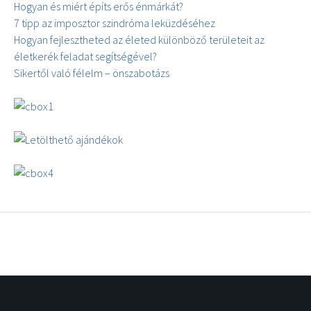
Hogyan és miért építs erős énmárkát?
7 tipp az imposztor szindróma leküzdéséhez
Hogyan fejlesztheted az életed különböző területeit az
életkerék feladat segítségével?
Sikertől való félelm – önszabotázs