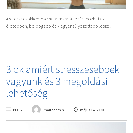
A stressz csökkentése hatalmas változást hozhat az
életedben, boldogabb és kiegyensúlyozottabb leszel.
3 ok amiért stresszesebbek
vagyunk és 3 megoldási
lehetőség
BLOG
martaadmin
május 14, 2020