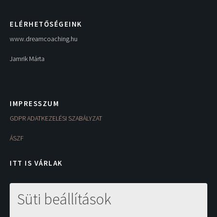
ELÉRHETŐSÉGEINK
www.dreamcoaching.hu
Jamrik Márta
IMPRESSZUM
GDPR ADATKEZELÉSI SZABÁLYZAT
ÁSZF
ITT IS VÁRLAK
Süti beállítások