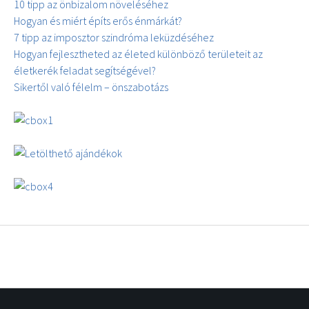
10 tipp az önbizalom növeléséhez
Hogyan és miért építs erős énmárkát?
7 tipp az imposztor szindróma leküzdéséhez
Hogyan fejlesztheted az életed különböző területeit az
életkerék feladat segítségével?
Sikertől való félelm – önszabotázs